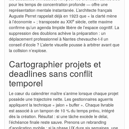
pour les temps de concentration profonde — offre une
représentation mentale instantanée. L’architecte français
Auguste Perret rappelait déjà en 1923 que « la clarté mène
e
à l’économie » ; transposée au XXI
siècle, cette maxime
confirme qu’un agenda limpide libère de l’espace cognitif. La
suppression des doublons achève la préparation : un
déplacement professionnel à Nantes chevauche-t-il un
conseil d’école ? L’alerte visuelle pousse à arbitrer avant que
la collision n’explose.
Cartographier projets et
deadlines sans conflit
temporel
Le cœur du calendrier maître s’anime lorsque chaque projet
possède une trajectoire nette. Les gestionnaires aguerris
appliquent la technique « jalon + buffer ». Chaque livrable
est associé à un tampon de 10 % du temps prévu, intégré
dès la création. Résultat : si une tâche excède le délai,
l’échéance finale reste sauve. Prenons un rebranding
d’application mobile : si la phase UX dure six semaines, une