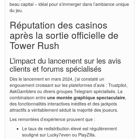
beau capital – idéal pour s’immerger dans l’ambiance unique
du jeu.
Réputation des casinos
après la sortie officielle de
Tower Rush
L’impact du lancement sur les avis
clients et forums spécialisés
Dès le lancement en mars 2024, j’ai constaté un
engouement croissant sur les plateformes d’avis : Trustpilot,
AskGamblers ou divers groupes Telegram spécialisés. La
combinaison entre
une montée graphique spectaculaire
,
des fonctionnalités interactives inédites et des jackpots
attractifs a véritablement séduit la majorité des joueurs.
Les remontées d’expérience prouvent que :
Le taux de redistribution élevé est régulièrement
souligné sur Lucky7even ou PlayZilla.