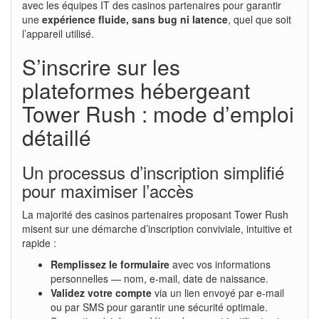
avec les équipes IT des casinos partenaires pour garantir
une
expérience fluide, sans bug ni latence
, quel que soit
l’appareil utilisé.
S’inscrire sur les
plateformes hébergeant
Tower Rush : mode d’emploi
détaillé
Un processus d’inscription simplifié
pour maximiser l’accès
La majorité des casinos partenaires proposant Tower Rush
misent sur une démarche d’inscription conviviale, intuitive et
rapide :
Remplissez le formulaire
avec vos informations
personnelles — nom, e-mail, date de naissance.
Validez votre compte
via un lien envoyé par e-mail
ou par SMS pour garantir une sécurité optimale.