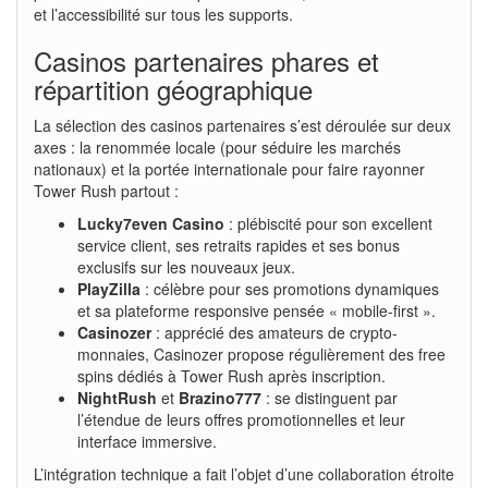
et l’accessibilité sur tous les supports.
Casinos partenaires phares et
répartition géographique
La sélection des casinos partenaires s’est déroulée sur deux
axes : la renommée locale (pour séduire les marchés
nationaux) et la portée internationale pour faire rayonner
Tower Rush partout :
Lucky7even Casino
: plébiscité pour son excellent
service client, ses retraits rapides et ses bonus
exclusifs sur les nouveaux jeux.
PlayZilla
: célèbre pour ses promotions dynamiques
et sa plateforme responsive pensée « mobile-first ».
Casinozer
: apprécié des amateurs de crypto-
monnaies, Casinozer propose régulièrement des free
spins dédiés à Tower Rush après inscription.
NightRush
et
Brazino777
: se distinguent par
l’étendue de leurs offres promotionnelles et leur
interface immersive.
L’intégration technique a fait l’objet d’une collaboration étroite