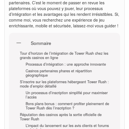
partenaires. C’est le moment de passer en revue les
plateformes où vous pouvez y jouer, leur processus
d’intégration et les avantages qui les rendent irrésistibles. Si,
comme moi, vous recherchez une expérience de jeu
enrichissante, mobile et sécurisée, laissez-moi vous guider !
Sommaire
Tour d’horizon de l’intégration de Tower Rush chez les
grands casinos en ligne
Processus d’intégration : une approche innovante
Casinos partenaires phares et répartition
géographique
S’inscrire sur les plateformes hébergeant Tower Rush :
mode d’emploi détaillé
Un processus d’inscription simplifié pour maximiser
l’accès
Bons plans bonus : comment profiter pleinement de
Tower Rush dès l’inscription ?
Réputation des casinos après la sortie officielle de
Tower Rush
L’impact du lancement sur les avis clients et forums