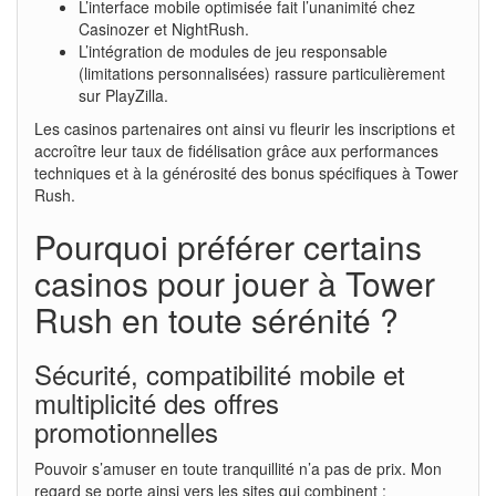
L’interface mobile optimisée fait l’unanimité chez
Casinozer et NightRush.
L’intégration de modules de jeu responsable
(limitations personnalisées) rassure particulièrement
sur PlayZilla.
Les casinos partenaires ont ainsi vu fleurir les inscriptions et
accroître leur taux de fidélisation grâce aux performances
techniques et à la générosité des bonus spécifiques à Tower
Rush.
Pourquoi préférer certains
casinos pour jouer à Tower
Rush en toute sérénité ?
Sécurité, compatibilité mobile et
multiplicité des offres
promotionnelles
Pouvoir s’amuser en toute tranquillité n’a pas de prix. Mon
regard se porte ainsi vers les sites qui combinent :