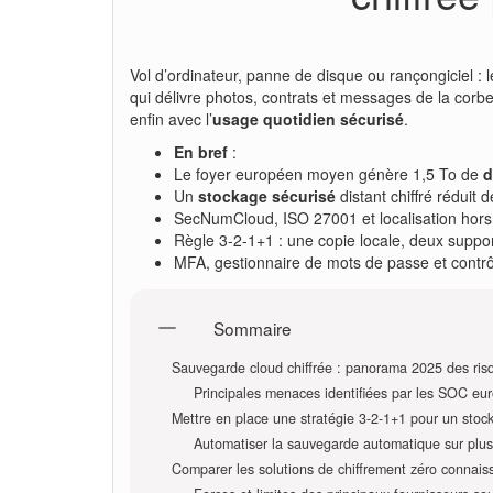
Vol d’ordinateur, panne de disque ou rançongiciel :
qui délivre photos, contrats et messages de la corb
enfin avec l’
usage quotidien sécurisé
.
En bref
:
Le foyer européen moyen génère 1,5 To de
d
Un
stockage sécurisé
distant chiffré réduit 
SecNumCloud, ISO 27001 et localisation hors 
Règle 3-2-1+1 : une copie locale, deux support
MFA, gestionnaire de mots de passe et contrôl
Sommaire
Sauvegarde cloud chiffrée : panorama 2025 des ris
Principales menaces identifiées par les SOC eu
Mettre en place une stratégie 3-2-1+1 pour un stoc
Automatiser la sauvegarde automatique sur plus
Comparer les solutions de chiffrement zéro connaiss