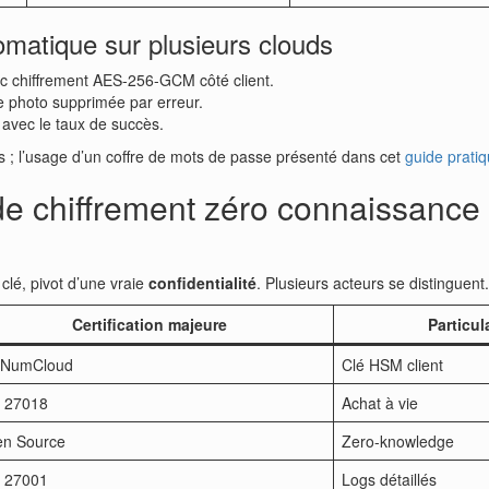
matique sur plusieurs clouds
c chiffrement AES-256-GCM côté client.
une photo supprimée par erreur.
 avec le taux de succès.
s ; l’usage d’un coffre de mots de passe présenté dans cet
guide prati
e chiffrement zéro connaissance p
clé, pivot d’une vraie
confidentialité
. Plusieurs acteurs se distinguent.
Certification majeure
Particul
cNumCloud
Clé HSM client
 27018
Achat à vie
n Source
Zero-knowledge
 27001
Logs détaillés