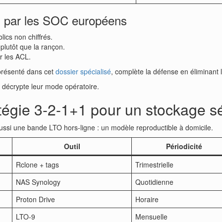
es par les SOC européens
ics non chiffrés.
 plutôt que la rançon.
r les ACL.
présenté dans cet
dossier spécialisé
, complète la défense en éliminant le
o décrypte leur mode opératoire.
tégie 3-2-1+1 pour un stockage s
ussi une bande LTO hors-ligne : un modèle reproductible à domicile.
Outil
Périodicité
Rclone + tags
Trimestrielle
NAS Synology
Quotidienne
Proton Drive
Horaire
LTO-9
Mensuelle