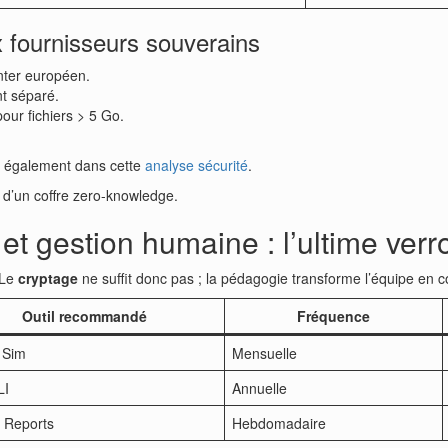
x fournisseurs souverains
nter européen.
t séparé.
our fichiers > 5 Go.
re également dans cette
analyse sécurité
.
 d’un coffre zero-knowledge.
t gestion humaine : l’ultime verr
 Le
cryptage
ne suffit donc pas ; la pédagogie transforme l’équipe en c
Outil recommandé
Fréquence
 Sim
Mensuelle
LI
Annuelle
t Reports
Hebdomadaire