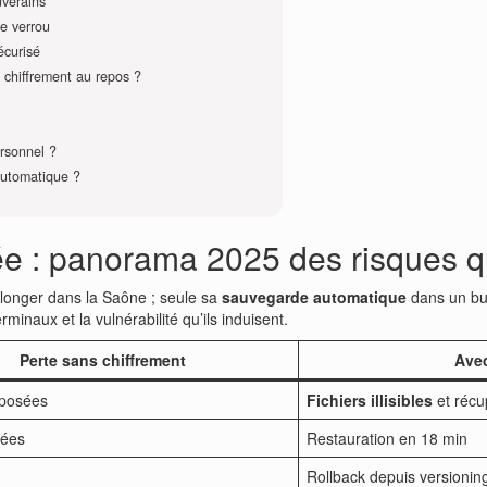
uverains
e verrou
écurisé
t chiffrement au repos ?
rsonnel ?
automatique ?
ée : panorama 2025 des risques q
plonger dans la Saône ; seule sa
sauvegarde automatique
dans un buck
minaux et la vulnérabilité qu’ils induisent.
Perte sans chiffrement
Avec
posées
Fichiers illisibles
et récu
cées
Restauration en 18 min
Rollback depuis versionin