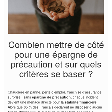
Combien mettre de côté
pour une épargne de
précaution et sur quels
critères se baser ?
Chaudière en panne, perte d’emploi, franchise d’assurance
surprise : sans
épargne de précaution
, chaque incident
devient une menace directe pour la
stabilité financière
.
Alors que 65 % des Français déclarent ne disposer d’aucun
fonds d’urgence
, la question du
montant épargne
à