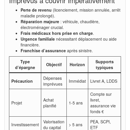
Imprévus à couvrir impérativement
Perte de revenu
(licenciement, mission annulée, arrêt
maladie prolongé).
Réparation majeure
: véhicule, chaudière,
électroménager crucial.
Frais médicaux hors prise en charge
.
Urgence familiale
nécessitant déplacement ou aide
financière.
Franchise d’assurance
après sinistre.
Type
Supports
Objectif
Horizon
d’épargne
typiques
Dépenses
Précaution
Immédiat
Livret A, LDDS
imprévues
Compte sur
Achat
livret,
Projet
1-5 ans
planifié
assurance vie
fonds €
Valorisation
PEA, SCPI,
Investissement
> 5 ans
du capital
ETF