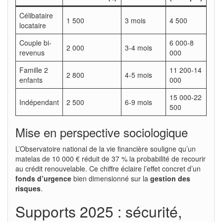
Célibataire
1 500
3 mois
4 500
locataire
Couple bi-
6 000-8
2 000
3-4 mois
revenus
000
Famille 2
11 200-14
2 800
4-5 mois
enfants
000
15 000-22
Indépendant
2 500
6-9 mois
500
Mise en perspective sociologique
L’Observatoire national de la vie financière souligne qu’un
matelas de 10 000 € réduit de 37 % la probabilité de recourir
au crédit renouvelable. Ce chiffre éclaire l’effet concret d’un
fonds d’urgence
bien dimensionné sur la
gestion des
risques
.
Supports 2025 : sécurité,