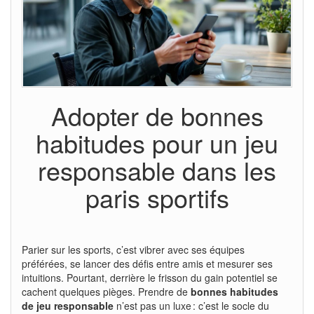
Adopter de bonnes
habitudes pour un jeu
responsable dans les
paris sportifs
Parier sur les sports, c’est vibrer avec ses équipes
préférées, se lancer des défis entre amis et mesurer ses
intuitions. Pourtant, derrière le frisson du gain potentiel se
cachent quelques pièges. Prendre de
bonnes habitudes
de jeu responsable
n’est pas un luxe : c’est le socle du