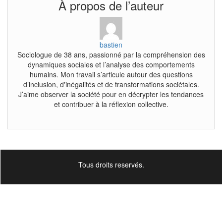
À propos de l’auteur
bastien
Sociologue de 38 ans, passionné par la compréhension des
dynamiques sociales et l’analyse des comportements
humains. Mon travail s’articule autour des questions
d’inclusion, d'inégalités et de transformations sociétales.
J’aime observer la société pour en décrypter les tendances
et contribuer à la réflexion collective.
Tous droits reservés.