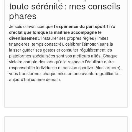
toute sérénité : mes conseils
phares
Je suis convaincue que
l’expérience du pari sportif n’a
d’éclat que lorsque la maîtrise accompagne le
divertissement
. Instaurer ses propres règles (limites
financières, temps consacré), célébrer l’émotion sans la
laisser guider ses gestes et consulter régulièrement les
plateformes spécialisées sont vos meilleurs alliés. Chaque
victoire compte dès lors qu’elle respecte l’équilibre entre
responsabilité individuelle et passion sportive. Ainsi armé(e),
vous transformez chaque mise en une aventure gratifiante –
aujourd’hui comme demain.