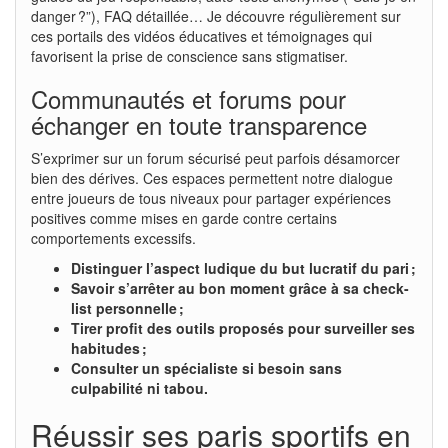
danger ?”), FAQ détaillée… Je découvre régulièrement sur
ces portails des vidéos éducatives et témoignages qui
favorisent la prise de conscience sans stigmatiser.
Communautés et forums pour
échanger en toute transparence
S’exprimer sur un forum sécurisé peut parfois désamorcer
bien des dérives. Ces espaces permettent notre dialogue
entre joueurs de tous niveaux pour partager expériences
positives comme mises en garde contre certains
comportements excessifs.
Distinguer l’aspect ludique du but lucratif du pari ;
Savoir s’arrêter au bon moment grâce à sa check-
list personnelle ;
Tirer profit des outils proposés pour surveiller ses
habitudes ;
Consulter un spécialiste si besoin sans
culpabilité ni tabou.
Réussir ses paris sportifs en