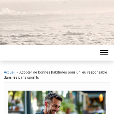
Accueil
»
Adopter de bonnes habitudes pour un jeu responsable
dans les paris sportifs