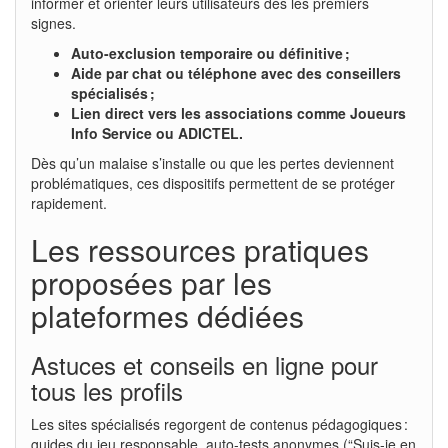
informer et orienter leurs utilisateurs dès les premiers
signes.
Auto-exclusion temporaire ou définitive ;
Aide par chat ou téléphone avec des conseillers
spécialisés ;
Lien direct vers les associations comme Joueurs
Info Service ou ADICTEL.
Dès qu’un malaise s’installe ou que les pertes deviennent
problématiques, ces dispositifs permettent de se protéger
rapidement.
Les ressources pratiques
proposées par les
plateformes dédiées
Astuces et conseils en ligne pour
tous les profils
Les sites spécialisés regorgent de contenus pédagogiques :
guides du jeu responsable, auto-tests anonymes (“Suis-je en