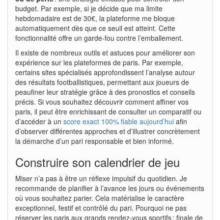
budget. Par exemple, si je décide que ma limite
hebdomadaire est de 30€, la plateforme me bloque
automatiquement dès que ce seuil est atteint. Cette
fonctionnalité offre un garde-fou contre l’emballement.
Il existe de nombreux outils et astuces pour améliorer son
expérience sur les plateformes de paris. Par exemple,
certains sites spécialisés approfondissent l’analyse autour
des résultats footballistiques, permettant aux joueurs de
peaufiner leur stratégie grâce à des pronostics et conseils
précis. Si vous souhaitez découvrir comment affiner vos
paris, il peut être enrichissant de consulter un comparatif ou
d’accéder à un
score exact 100% fiable aujourd’hui
afin
d’observer différentes approches et d’illustrer concrètement
la démarche d’un pari responsable et bien informé.
Construire son calendrier de jeu
Miser n’a pas à être un réflexe impulsif du quotidien. Je
recommande de planifier à l’avance les jours ou événements
où vous souhaitez parier. Cela matérialise le caractère
exceptionnel, festif et contrôlé du pari. Pourquoi ne pas
réserver les paris aux grands rendez-vous sportifs : finale de