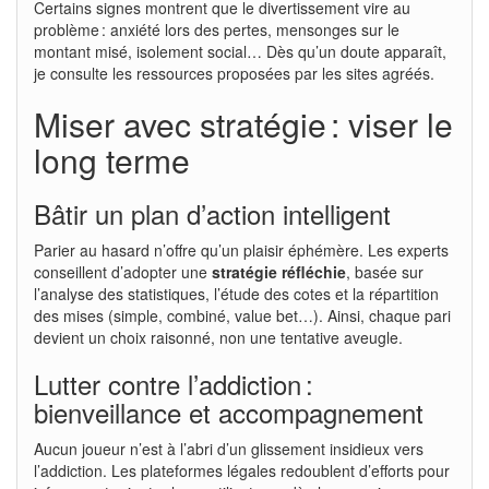
Certains signes montrent que le divertissement vire au
problème : anxiété lors des pertes, mensonges sur le
montant misé, isolement social… Dès qu’un doute apparaît,
je consulte les ressources proposées par les sites agréés.
Miser avec stratégie : viser le
long terme
Bâtir un plan d’action intelligent
Parier au hasard n’offre qu’un plaisir éphémère. Les experts
conseillent d’adopter une
stratégie réfléchie
, basée sur
l’analyse des statistiques, l’étude des cotes et la répartition
des mises (simple, combiné, value bet…). Ainsi, chaque pari
devient un choix raisonné, non une tentative aveugle.
Lutter contre l’addiction :
bienveillance et accompagnement
Aucun joueur n’est à l’abri d’un glissement insidieux vers
l’addiction. Les plateformes légales redoublent d’efforts pour