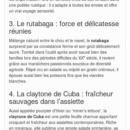
une poêlée rustique : il s’adapte à toutes les envies et offre
un vrai voyage sensoriel.
3. Le rutabaga : force et délicatesse
réunies
Mélange naturel entre le chou et le navet, le
rutabaga
surprend par sa consistance ferme et son goût délicatement
sucré. Tombé dans l’oubli après avoir sauvé bien des
e
familles lors des périodes difficiles du XX
siècle, il revient
grâce aux maraîchers passionnés soucieux de diversité
agricole. Râpé cru en salade ou mijoté en gratin crémeux, il
épouse aussi bien les poissons fins que les viandes
blanches.
4. La claytone de Cuba : fraîcheur
sauvages dans l’assiette
Aussi appelée pourpier d’hiver ou “miner’s lettuce”, la
claytone de Cuba
est une petite feuille charnue apportant
croquant et fraîcheur aux assiettes contemporaines. Riche
en minéraux, elle sublime une simple salade printanière, se