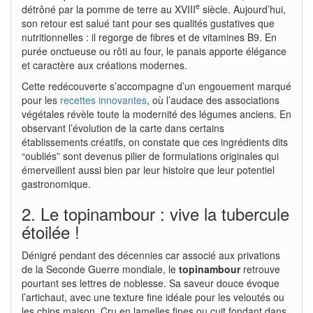
e
détrôné par la pomme de terre au XVIII
siècle. Aujourd’hui,
son retour est salué tant pour ses qualités gustatives que
nutritionnelles : il regorge de fibres et de vitamines B9. En
purée onctueuse ou rôti au four, le panais apporte élégance
et caractère aux créations modernes.
Cette redécouverte s’accompagne d’un engouement marqué
pour les
recettes innovantes
, où l’audace des associations
végétales révèle toute la modernité des légumes anciens. En
observant l’évolution de la carte dans certains
établissements créatifs, on constate que ces ingrédients dits
“oubliés” sont devenus pilier de formulations originales qui
émerveillent aussi bien par leur histoire que leur potentiel
gastronomique.
2. Le topinambour : vive la tubercule
étoilée !
Dénigré pendant des décennies car associé aux privations
de la Seconde Guerre mondiale, le
topinambour
retrouve
pourtant ses lettres de noblesse. Sa saveur douce évoque
l’artichaut, avec une texture fine idéale pour les veloutés ou
les chips maison. Cru en lamelles fines ou cuit fondant dans