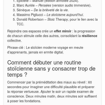
Épictète –
Manuel
(édition annotée 2024).
Marc Aurèle –
Pensées
(version audio immersive).
Sénèque –
De la brièveté de la vie
.
Massimo Pigliucci –
Le stoïcisme aujourd’hui
.
Donald Robertson –
Stoic Therapy
, pour le lien avec la
TCC.
Rejoindre ces espaces crée un
effet miroir
: la progression
de chacun stimule celle des autres, consolidant la
résilience
collective.
Phrase-clé : Le stoïcien moderne voyage en meute
d’apprenants, jamais en ermite digital.
Comment débuter une routine
stoïcienne sans y consacrer trop de
temps ?
Commencer par la préméditation des maux au réveil : 60
secondes pour imaginer une difficulté plausible et préparer
la réponse vertueuse. Ajouter le soir un rapide examen de
conscience. Deux minutes matin, deux minutes soir suffisent
à poser les fondations.