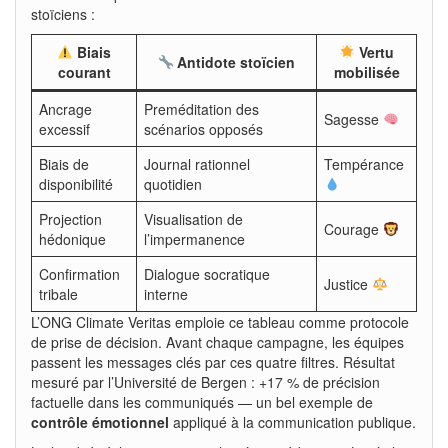
stoïciens :
Biais
Vertu
Antidote stoïcien
courant
mobilisée
Ancrage
Preméditation des
Sagesse
excessif
scénarios opposés
Biais de
Journal rationnel
Tempérance
disponibilité
quotidien
Projection
Visualisation de
Courage
hédonique
l’impermanence
Confirmation
Dialogue socratique
Justice
tribale
interne
L’ONG Climate Veritas emploie ce tableau comme protocole
de prise de décision. Avant chaque campagne, les équipes
passent les messages clés par ces quatre filtres. Résultat
mesuré par l’Université de Bergen : +17 % de précision
factuelle dans les communiqués — un bel exemple de
contrôle émotionnel
appliqué à la communication publique.