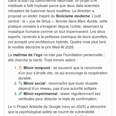
Dans la start-up californienne NeoPulse, un projet d’IA
médicale a failli imploser parce que deux data-scientists
refusaient de fusionner leurs modèles. La direction a
proposé un atelier inspiré du
Stoïcisme moderne
. L’outil
central : la « vue de Sirius ». Ancrée dans
Marc Aurèle
, cette
pratique consiste à s’imaginer depuis l’orbite, observant la
mosaïque humaine comme un tout impermanent. Les deux
experts, ramenés à la petitesse cosmique de leurs querelles,
ont accepté une architecture hybride. Quatre mois plus tard,
le modèle décroche le prix Med-AI 2026.
La
maîtrise de l’ego
ne vise pas l’humiliation personnelle ;
elle cherche la clarté. Trois miroirs aident :
Miroir temporel
: se souvenir que la renommée
d’un jour s’érode vite, ce qui encourage la coopération
durable.
Miroir social
: reconnaître que toute réussite
dépend d’un réseau, pas d’une autorité solitaire.
Miroir expérimental
: tester régulièrement ses
certitudes pour détecter le biais de confirmation.
Le © Project Aristotle de Google (revu en 2025) a démontré
que la
psychological safety
se nourrit de vulnérabilité