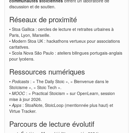
communautés stoïciennes
offrent un laboratoire de
discussion et de soutien.
Réseaux de proximité
• Stoa Gallica : cercles de lecture et retraites urbaines à
Paris, Lyon, Marseille.
• Modern Stoa UK : hackathons vertueux pour associations
caritatives.
• Scola Nova São Paulo : ateliers bilingues portugais-anglais
pour lycéens.
Ressources numériques
•
Podcasts
: « The Daily Stoic », « Bienvenue dans le
Stoïcisme », « Stoic Tech ».
•
MOOC
: « Practical Stoicism » sur OpenLearn, session
mise à jour 2026.
•
Apps
: StoaNote, StoicLoop (mentionnée plus haut) et
Virtue Tracker.
Parcours de lecture évolutif