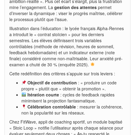
ambition-réalité ». Plus cet écart s’élargit, plus la frustration
mine l’engagement. La
gestion des attentes
permet
d’inverser la dynamique : viser le progrès maîtrise, célébrer
le processus plutôt que l’issue.
Illustration dans l’éducation : le lycée français Alpha-Rennes
a introduit le « contrat stoïcien » pour les derniers
semestres. Les élèves définissent trois variables
contrôlables (méthode de révision, heures de sommeil,
feedback hebdomadaire) et un indicateur externe (note
finale) considéré comme non-maîtrisable. Leur anxiété pré-
examen a chuté de 30 % (enquête 2025).
Cette redéfinition des critères s’appuie sur trois leviers :
Objectif de contribution
: « produire un code
propre » plutôt que « obtenir la promotion ».
Itération courte
: cycles de feedback rapides
minimisent la projection fantasmatique.
Célébration contrôlable
: mesurer la cohérence,
non la popularité sur les réseaux.
Chez FitWave, appli de coaching sportif, un module baptisé
« Stoic Loop » notifie l’utilisateur après chaque séance pour
évaluer seulement deux choses : « As-tu respecté le