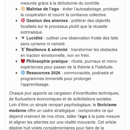
mesurée grâce à la dichotomie du contrôle.
Maîtrise de l’ego
: éviter l’autosabotage, protéger
la coopération et nourrir la confiance collective.
Gestion des attentes
: préférer des objectifs
focalisés sur le processus plutôt que la réussite
extrinsèque.
Lucidité
: cultiver une observation froide des faits
sans cynisme ni naïveté.
🏋️
Résilience & sérénité
: transformer les obstacles
en traction émotionnelle, non en frein.
Philosophie pratique
: rituels, journaux et micro-
expériences pour passer de la théorie à l’habitude.
Ressources 2026
: communautés, podcasts et
programmes immersifs pour prolonger
l’apprentissage.
Chaque jour apporte sa cargaison d’incertitudes techniques,
de fluctuations économiques et de sollicitations sociales.
Loin d’être un simple rempart psychologique, le
Stoïcisme
moderne
offre un cadre stratégique : comprendre ce qui
dépend vraiment de nos choix, tailler l’
ego
à la juste mesure
et aligner les attentes sur une réalité mouvante. Cet article
déploie huit volets complémentaires pour faire de la