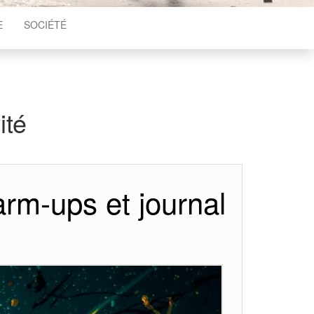
E
SOCIÉTÉ
ité
arm-ups et journal