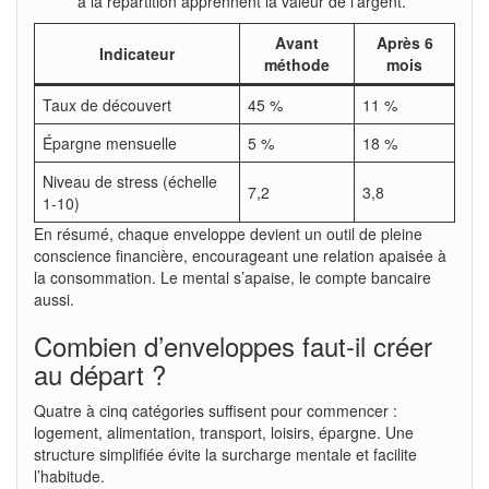
à la répartition apprennent la valeur de l’argent.
Avant
Après 6
Indicateur
méthode
mois
Taux de découvert
45 %
11 %
Épargne mensuelle
5 %
18 %
Niveau de stress (échelle
7,2
3,8
1-10)
En résumé, chaque enveloppe devient un outil de pleine
conscience financière, encourageant une relation apaisée à
la consommation. Le mental s’apaise, le compte bancaire
aussi.
Combien d’enveloppes faut-il créer
au départ ?
Quatre à cinq catégories suffisent pour commencer :
logement, alimentation, transport, loisirs, épargne. Une
structure simplifiée évite la surcharge mentale et facilite
l’habitude.