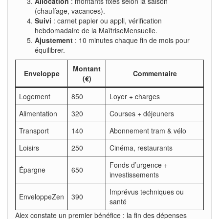
Allocation
: montants fixés selon la saison
(chauffage, vacances).
Suivi
: carnet papier ou appli, vérification
hebdomadaire de la MaîtriseMensuelle.
Ajustement
: 10 minutes chaque fin de mois pour
équilibrer.
Montant
Enveloppe
Commentaire
(€)
Logement
850
Loyer + charges
Alimentation
320
Courses + déjeuners
Transport
140
Abonnement tram & vélo
Loisirs
250
Cinéma, restaurants
Fonds d’urgence +
Épargne
650
investissements
Imprévus techniques ou
EnveloppeZen
390
santé
Alex constate un premier bénéfice : la fin des dépenses