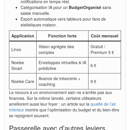
notifications en temps réel.
Catégorisation IA pour un
BudgetOrganisé
sans
saisie manuelle.
Export automatique vers tableurs pour fans de
statistiques maison.
Application
Fonction forte
Coût mensuel
Vision agrégée des
Gratuit /
Linxo
comptes
Premium 5 €
Noelse
Enveloppes virtuelles & IA
6 €
Smart
prédictive
Avance de trésorerie +
Noelse Care
9 €
coaching
Le recours à un environnement sain ne s’arrête pas aux
finances. Sur la même lancée, certains utilisateurs
améliorent aussi leur foyer : un article sur la
qualité de l’air
intérieur
montre que l’optimisation du budget et du bien-être
se rejoignent souvent.
Passerelle avec d’autres leviers