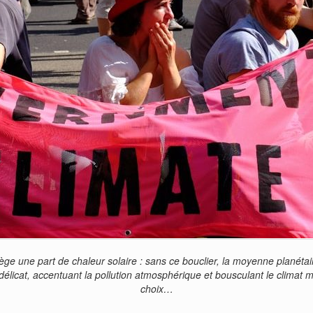
ge une part de chaleur solaire : sans ce bouclier, la moyenne planétai
délicat, accentuant la pollution atmosphérique et bousculant le clima
choix…